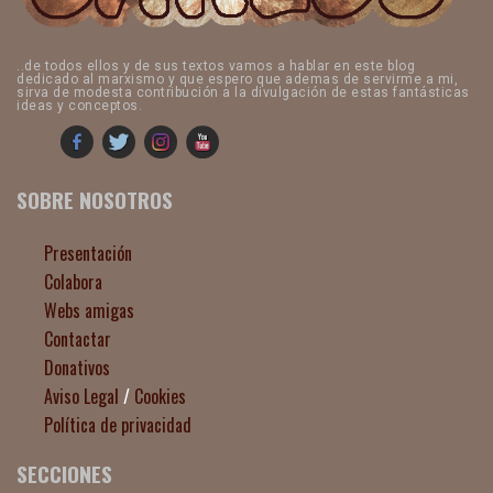
..de todos ellos y de sus textos vamos a hablar en este blog
dedicado al marxismo y que espero que ademas de servirme a mi,
sirva de modesta contribución a la divulgación de estas fantásticas
ideas y conceptos.
SOBRE NOSOTROS
Presentación
Colabora
Webs amigas
Contactar
Donativos
Aviso Legal
/
Cookies
Política de privacidad
SECCIONES