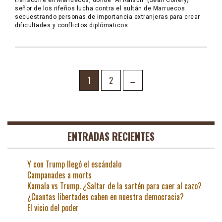
transcurre en Marruecos, donde “Al Raisuli” (Sean Conery)
señor de los rifeños lucha contra el sultán de Marruecos
secuestrando personas de importancia extranjeras para crear
dificultades y conflictos diplómaticos.
Navegación
Page
Page
1
2
→
de
entradas
ENTRADAS RECIENTES
Y con Trump llegó el escándalo
Campanades a morts
Kamala vs Trump. ¿Saltar de la sartén para caer al cazo?
¿Cuantas libertades caben en nuestra democracia?
El vicio del poder