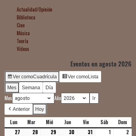
Actualidad/Opinión
Biblioteca
Cine
Música
Teoría
Vídeos
Eventos en agosto 2026
Ver como
Cuadrícula
Ver como
Lista
Mes
Semana
Día
Mes
Año
Anterior
Hoy
Lun
lunes
Mar
martes
Mié
miércoles
Jue
jueves
Vie
viernes
Sáb
sábado
Dom
dom
27
27
28
28
29
29
30
30
31
31
1
1
2
2