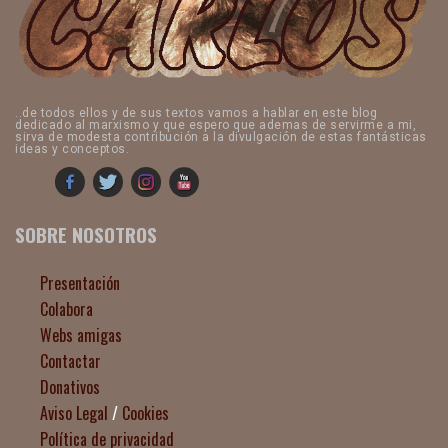
..de todos ellos y de sus textos vamos a hablar en este blog
dedicado al marxismo y que espero que ademas de servirme a mi,
sirva de modesta contribución a la divulgación de estas fantásticas
ideas y conceptos.
SOBRE NOSOTROS
Presentación
Colabora
Webs amigas
Contactar
Donativos
Aviso Legal
/
Cookies
Política de privacidad