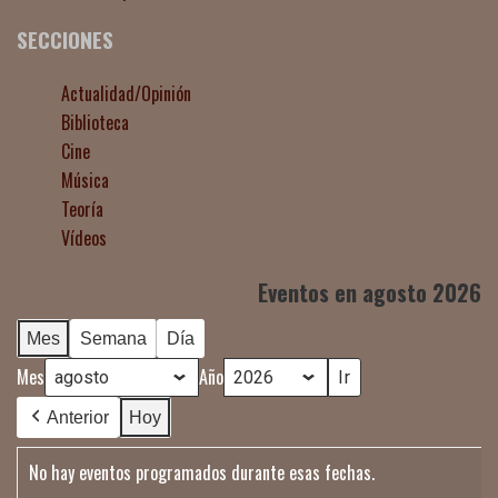
SECCIONES
Actualidad/Opinión
Biblioteca
Cine
Música
Teoría
Vídeos
Eventos en agosto 2026
Mes
Semana
Día
Mes
Año
Anterior
Hoy
No hay eventos programados durante esas fechas.