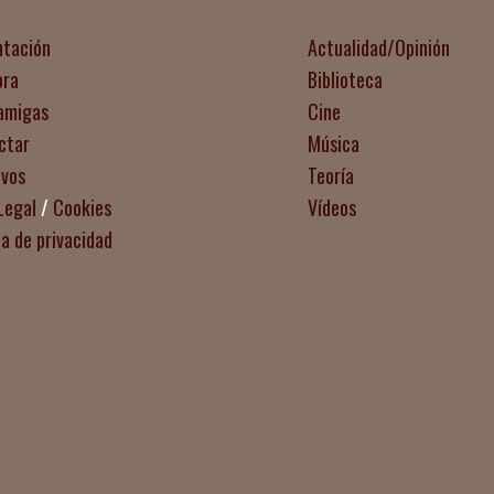
ntación
Actualidad/Opinión
ora
Biblioteca
amigas
Cine
ctar
Música
ivos
Teoría
Legal
/
Cookies
Vídeos
ca de privacidad