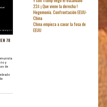
Y con Trump llegó el escándalo
23J: ¡ Que viene la derecha !
Hegemonía. Confrontación EEUU-
China
China empieza a cavar la fosa de
EEUU
EN 78
Comunista
rio y
las de
lebrado
de