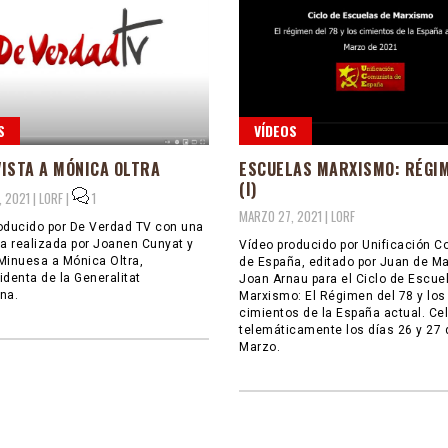
S
VÍDEOS
ISTA A MÓNICA OLTRA
ESCUELAS MARXISMO: RÉGIM
(I)
 2021 |
LORF
|
1
MARZO 27, 2021 |
LORF
oducido por De Verdad TV con una
ta realizada por Joanen Cunyat y
Vídeo producido por Unificación 
Minuesa a Mónica Oltra,
de España, editado por Juan de Ma
identa de la Generalitat
Joan Arnau para el Ciclo de Escue
na.
Marxismo: El Régimen del 78 y los
cimientos de la España actual. Ce
telemáticamente los días 26 y 27 
Marzo.