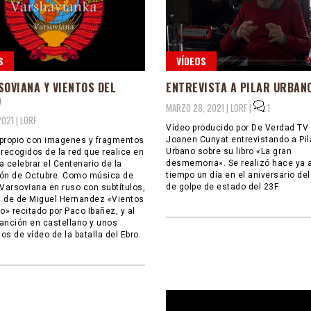
S
VÍDEOS
SOVIANA Y VIENTOS DEL
ENTREVISTA A PILAR URBAN
O
MARZO 28, 2021 |
LORF
|
1
2021 |
LORF
Vídeo producido por De Verdad TV
Joanen Cunyat entrevistando a Pil
propio con imagenes y fragmentos
Urbano sobre su libro «La gran
 recogidos de la red que realice en
desmemoria». Se realizó hace ya 
a celebrar el Centenario de la
tiempo un día en el aniversario del
ón de Octubre. Como música de
de golpe de estado del 23F.
 Varsoviana en ruso con subtítulos,
 de de Miguel Hernandez «Vientos
o» recitado por Paco Ibañez, y al
 canción en castellano y unos
os de vídeo de la batalla del Ebro.