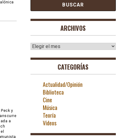
Salónica
ARCHIVOS
Archivos
CATEGORÍAS
Actualidad/Opinión
Biblioteca
Cine
Música
l Peck y
Teoría
ranscurre
lada a
Vídeos
ich
 el
Comunista