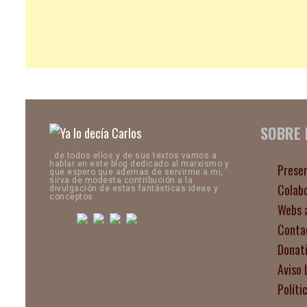
SOBRE
..de todos ellos y de sus textos vamos a
hablar en este blog dedicado al marxismo y
Prese
que espero que ademas de servirme a mi,
sirva de modesta contribución a la
Colab
divulgación de estas fantásticas ideas y
conceptos.
Webs 
Conta
Donat
Aviso 
Políti