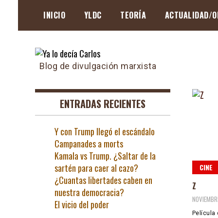
Skip
INICIO
YLDC
TEORÍA
ACTUALIDAD/O
to
content
Blog de divulgación marxista
ENTRADAS RECIENTES
Y con Trump llegó el escándalo
Campanades a morts
Kamala vs Trump. ¿Saltar de la
sartén para caer al cazo?
CINE
¿Cuantas libertades caben en
Z
nuestra democracia?
NOVIEMBRE
El vicio del poder
Película