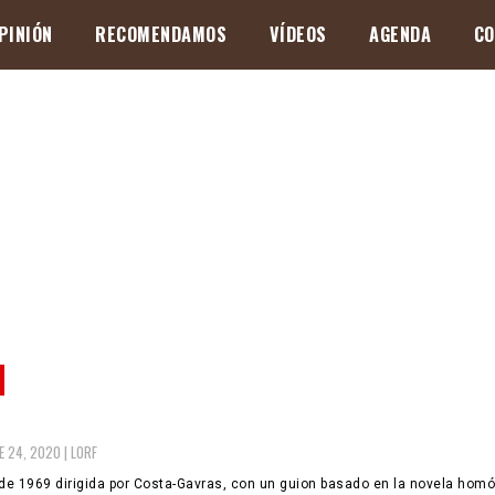
PINIÓN
RECOMENDAMOS
VÍDEOS
AGENDA
CO
 24, 2020 |
LORF
 de 1969 dirigida por Costa-Gavras, con un guion basado en la novela hom