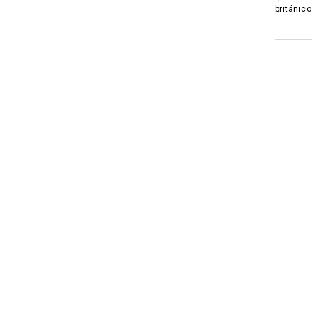
británico
Naveg
de
entra