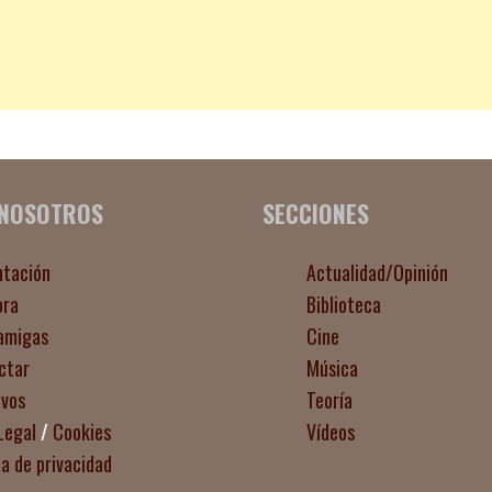
 NOSOTROS
SECCIONES
ntación
Actualidad/Opinión
ora
Biblioteca
amigas
Cine
ctar
Música
ivos
Teoría
Legal
/
Cookies
Vídeos
ca de privacidad