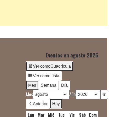
Eventos en agosto 2026
Ver como
Cuadrícula
Ver como
Lista
Mes
Semana
Día
Mes
Año
Anterior
Hoy
Lun
lunes
Mar
martes
Mié
miércoles
Jue
jueves
Vie
viernes
Sáb
sábado
Dom
domingo