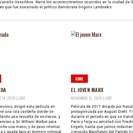
 Vassilis Vassilikos. Narra los acontecimientos ocurridos en la ciudad de 
en que fue asesinado el político demócrata Grigoris Lambrakis
CINE
ADA
EL JOVEN MARX
 14, 2020 |
LORF
NOVIEMBRE 12, 2020 |
LORF
ecorvo, dirigió esta película en
Película de 2017 dirigida por Raou
re una isla caribeña donde se
protagonizada por August Diehl. T
tando una revuelta de esclavos, y
durante el período en que se trans
envían a Sir William Walker para
Paris y forja su amistad con Friedr
eche una mano, y de paso intentar
Engels, hasta que juntos redactan
la y quede bajo el dominio colonial
conocido Manifiesto del Partido 