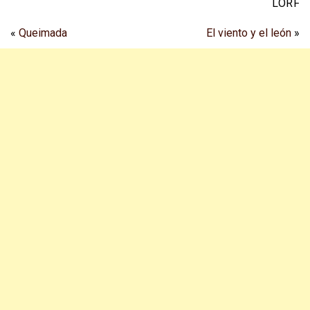
LORF
«
Queimada
El viento y el león
»