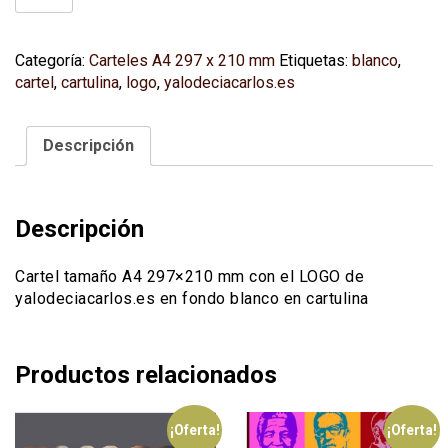
LOGO
(A4
297x210
Categoría:
Carteles A4 297 x 210 mm
Etiquetas:
blanco
,
mm)
cartel
,
cartulina
,
logo
,
yalodeciacarlos.es
fondo
blanco
(cartulina)
Descripción
cantidad
Descripción
Cartel tamaño A4 297×210 mm con el LOGO de
yalodeciacarlos.es en fondo blanco en cartulina
Productos relacionados
¡Oferta!
¡Oferta!