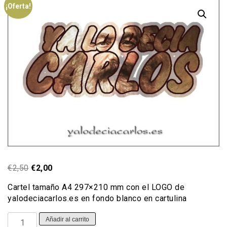
¡Oferta!
El
El
€
2,50
€
2,00
precio
precio
Cartel tamaño A4 297×210 mm con el LOGO de
original
actual
yalodeciacarlos.es en fondo blanco en cartulina
era:
es:
€2,50.
€2,00.
Cartel
Añadir al carrito