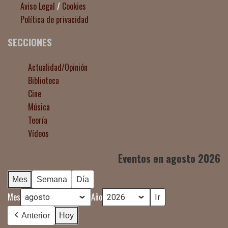
Aviso Legal
/
Cookies
Política de privacidad
SECCIONES
Actualidad/Opinión
Biblioteca
Cine
Música
Teoría
Vídeos
Eventos en agosto 2026
Mes
Semana
Día
Mes
Año
Anterior
Hoy