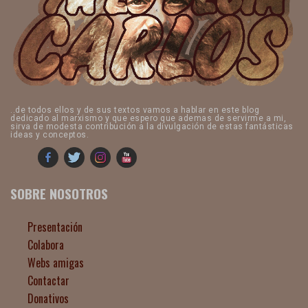
..de todos ellos y de sus textos vamos a hablar en este blog
dedicado al marxismo y que espero que ademas de servirme a mi,
sirva de modesta contribución a la divulgación de estas fantásticas
ideas y conceptos.
SOBRE NOSOTROS
Presentación
Colabora
Webs amigas
Contactar
Donativos