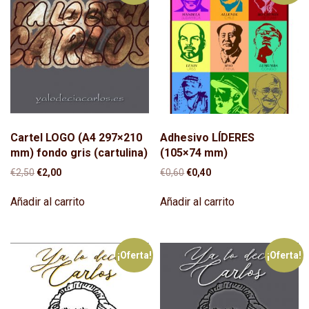
Cartel LOGO (A4 297×210
Adhesivo LÍDERES
mm) fondo gris (cartulina)
(105×74 mm)
El
El
El
El
€
2,50
€
2,00
€
0,60
€
0,40
precio
precio
precio
precio
original
actual
original
actual
Añadir al carrito
Añadir al carrito
era:
es:
era:
es:
€2,50.
€2,00.
€0,60.
€0,40.
¡Oferta!
¡Oferta!