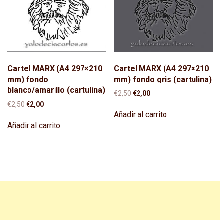
Cartel MARX (A4 297×210
Cartel MARX (A4 297×210
mm) fondo
mm) fondo gris (cartulina)
blanco/amarillo (cartulina)
El
El
€
2,50
€
2,00
precio
precio
El
El
€
2,50
€
2,00
original
actual
precio
precio
Añadir al carrito
era:
es:
original
actual
Añadir al carrito
€2,50.
€2,00.
era:
es:
€2,50.
€2,00.