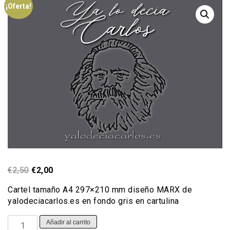
¡Oferta!
El
El
€
2,50
€
2,00
precio
precio
Cartel tamaño A4 297×210 mm diseño MARX de
original
actual
yalodeciacarlos.es en fondo gris en cartulina
era:
es:
€2,50.
€2,00.
Cartel
Añadir al carrito