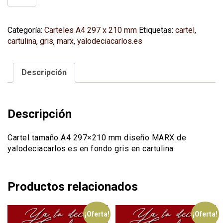
MARX
(A4
297x210
Categoría:
Carteles A4 297 x 210 mm
Etiquetas:
cartel
,
mm)
cartulina
,
gris
,
marx
,
yalodeciacarlos.es
fondo
gris
(cartulina)
Descripción
cantidad
Descripción
Cartel tamaño A4 297×210 mm diseño MARX de
yalodeciacarlos.es en fondo gris en cartulina
Productos relacionados
¡Oferta!
¡Oferta!