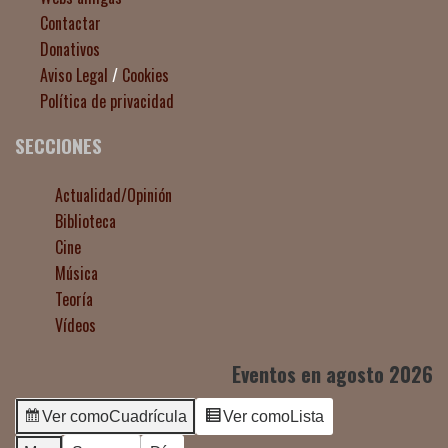
Contactar
Donativos
Aviso Legal
/
Cookies
Política de privacidad
SECCIONES
Actualidad/Opinión
Biblioteca
Cine
Música
Teoría
Vídeos
Eventos en agosto 2026
Ver como
Cuadrícula
Ver como
Lista