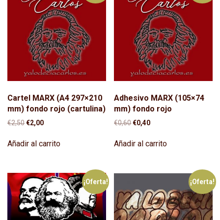
Cartel MARX (A4 297×210
Adhesivo MARX (105×74
mm) fondo rojo (cartulina)
mm) fondo rojo
El
El
El
El
€
2,50
€
2,00
€
0,60
€
0,40
precio
precio
precio
precio
original
actual
original
actual
Añadir al carrito
Añadir al carrito
era:
es:
era:
es:
€2,50.
€2,00.
€0,60.
€0,40.
¡Oferta!
¡Oferta!