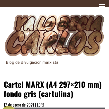
Skip
to
content
Blog de divulgación marxista
Cartel MARX (A4 297×210 mm)
fondo gris (cartulina)
12 de enero de 2021 |
LORF