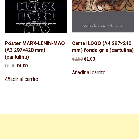
Póster MARX-LENIN-MAO
Cartel LOGO (A4 297×210
(A3 297×420 mm)
mm) fondo gris (cartulina)
(cartulina)
El
El
€
2,50
€
2,00
precio
precio
El
El
€
5,00
€
4,00
original
actual
precio
precio
Añadir al carrito
era:
es:
original
actual
Añadir al carrito
€2,50.
€2,00.
era:
es:
€5,00.
€4,00.