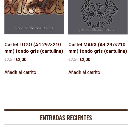
Cartel LOGO (A4 297×210
Cartel MARX (A4 297×210
mm) fondo gris (cartulina)
mm) fondo gris (cartulina)
El
El
El
El
€
2,50
€
2,00
€
2,50
€
2,00
precio
precio
precio
precio
original
actual
original
actual
Añadir al carrito
Añadir al carrito
era:
es:
era:
es:
€2,50.
€2,00.
€2,50.
€2,00.
ENTRADAS RECIENTES