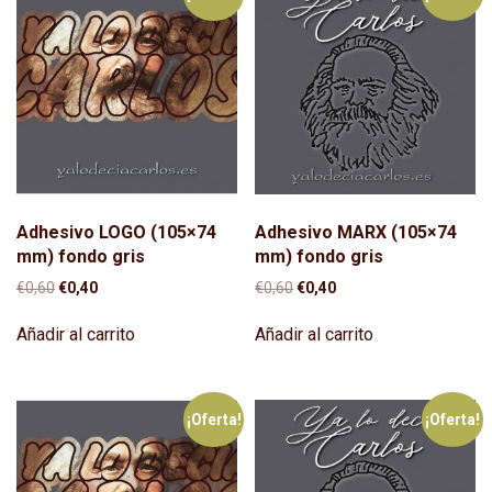
Adhesivo LOGO (105×74
Adhesivo MARX (105×74
mm) fondo gris
mm) fondo gris
El
El
El
El
€
0,60
€
0,40
€
0,60
€
0,40
precio
precio
precio
precio
original
actual
original
actual
Añadir al carrito
Añadir al carrito
era:
es:
era:
es:
€0,60.
€0,40.
€0,60.
€0,40.
¡Oferta!
¡Oferta!