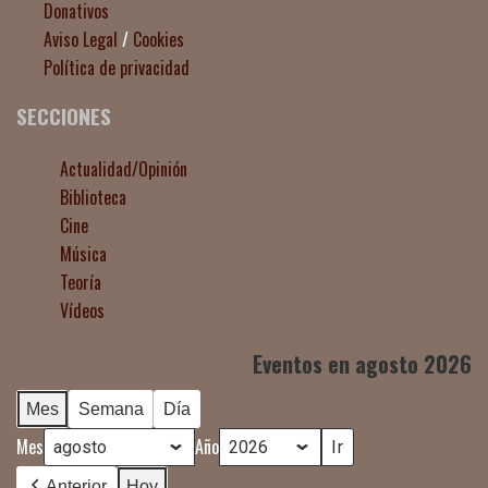
Donativos
Aviso Legal
/
Cookies
Política de privacidad
SECCIONES
Actualidad/Opinión
Biblioteca
Cine
Música
Teoría
Vídeos
Eventos en agosto 2026
Mes
Semana
Día
Mes
Año
Anterior
Hoy