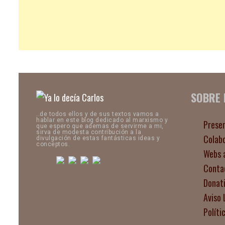
SOBRE
..de todos ellos y de sus textos vamos a
hablar en este blog dedicado al marxismo y
Prese
que espero que ademas de servirme a mi,
sirva de modesta contribución a la
Colab
divulgación de estas fantásticas ideas y
conceptos.
Webs 
Conta
Donat
Aviso 
Políti