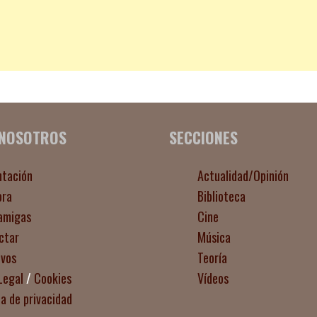
 NOSOTROS
SECCIONES
ntación
Actualidad/Opinión
ora
Biblioteca
amigas
Cine
ctar
Música
ivos
Teoría
Legal
/
Cookies
Vídeos
ca de privacidad