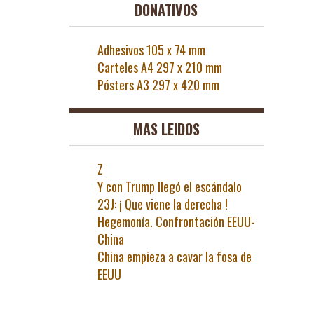
DONATIVOS
50.
€2,00.
Adhesivos 105 x 74 mm
Carteles A4 297 x 210 mm
Pósters A3 297 x 420 mm
MAS LEIDOS
Z
Y con Trump llegó el escándalo
23J: ¡ Que viene la derecha !
Hegemonía. Confrontación EEUU-
China
China empieza a cavar la fosa de
EEUU