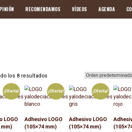
PINIÓN
RECOMENDAMOS
VÍDEOS
AGENDA
CO
do los 8 resultados
¡Oferta!
¡Oferta!
¡Oferta!
vo LOGO
Adhesivo LOGO
Adhesivo LOGO
Adhesi
4 mm)
(105×74 mm)
(105×74 mm)
(105×7