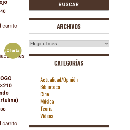
ojo
El
,40
cio
precio
ginal
actual
ARCHIVOS
l carrito
:
es:
60.
€0,40.
Archivos
¡Oferta!
CATEGORÍAS
 LOGO
Actualidad/Opinión
7×210
Biblioteca
ndo
Cine
artulina)
Música
Teoría
El
,00
Vídeos
cio
precio
ginal
actual
l carrito
:
es: