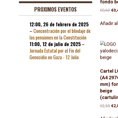
fondo b
PROXIMOS EVENTOS
El
€
0,60
€
0,
pre
orig
Añadir al
12:00,
26 de febrero de 2025
era:
–
Concentración por el blindaje de
€0,6
las pensiones en la Constitución
11:00,
12 de julio de 2025
–
Jornada Estatal por el Fin del
Genocidio en Gaza - 12 Julio
Cartel 
(A4 297
mm) fo
beige
(cartuli
El
€
2,50
€
2,
pre
orig