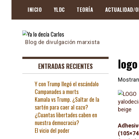
Skip
INICIO
YLDC
TEORÍA
ACTUALIDAD/O
to
content
Blog de divulgación marxista
logo
ENTRADAS RECIENTES
Mostran
Y con Trump llegó el escándalo
Campanades a morts
Kamala vs Trump. ¿Saltar de la
sartén para caer al cazo?
¿Cuantas libertades caben en
nuestra democracia?
Adhesi
El vicio del poder
(105×7