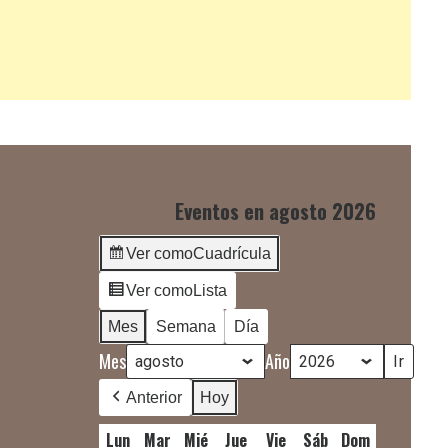
Eventos en agosto 2026
Ver como
Cuadrícula
Ver como
Lista
Mes
Semana
Día
Mes
Año
Anterior
Hoy
Lun
lunes
Mar
martes
Mié
miércoles
Jue
jueves
Vie
viernes
Sáb
sábado
Dom
domingo