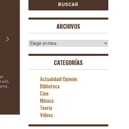
ARCHIVOS
MÚSICA
Archivos
CAMPANADES A MORTS
CATEGORÍAS
noviembre 3, 2024 |
LORF
ga
Disco LP que Lluis Llach compuso a raiz de conocerse los suce
Actualidad/Opinión
anadá,
1976 en Vitoria. A pocos meses después de la muerte del dictad
Biblioteca
namá,
obreros del metal se encontraban en huelga. Solían celebrar su
iglesia de San Franciso de Asís del barrio de Zaramaga de […]
Cine
Música
Teoría
Vídeos