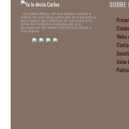
SOBRE
..de todos ellos y de sus textos vamos a
hablar en este blog dedicado al marxismo y
Prese
que espero que ademas de servirme a mi,
sirva de modesta contribución a la
Colab
divulgación de estas fantásticas ideas y
conceptos.
Webs 
Conta
Donat
Aviso 
Políti