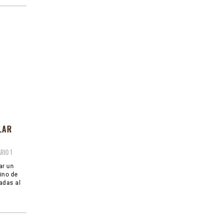
LAR
1
ar un
sino de
adas al