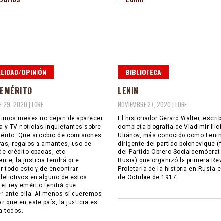
LIDAD/OPINIÓN
BIBLIOTECA
 EMÉRITO
LENIN
 29, 2020 |
LORF
NOVIEMBRE 27, 2020 |
LORF
ltimos meses no cejan de aparecer
El historiador Gerard Walter, escri
a y TV noticias inquietantes sobre
completa biografía de Vladímir Ilic
mérito. Que si cobro de comisiones
Uliánov, más conocido como Lenin,
ras, regalos a amantes, uso de
dirigente del partido bolchevique (
de crédito opacas, etc.
del Partido Obrero Socialdemócrat
nte, la justicia tendrá que
Rusia) que organizó la primera Re
ar todo esto y de encontrar
Proletaria de la historia en Rusia 
 delictivos en alguno de estos
de Octubre de 1917.
 el rey emérito tendrá que
r ante ella. Al menos si queremos
r que en este país, la justicia es
a todos.