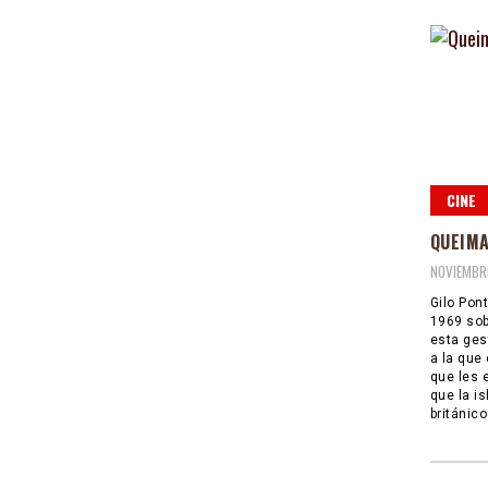
CINE
QUEIM
NOVIEMBRE
Gilo Pont
1969 sob
esta ges
a la que 
que les 
que la is
británico