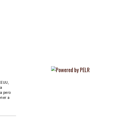
EEUU,
 a
ia pero
ener a