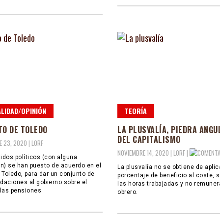
LIDAD/OPINIÓN
TEORÍA
TO DE TOLEDO
LA PLUSVALÍA, PIEDRA ANGU
DEL CAPITALISMO
 23, 2020 |
LORF
NOVIEMBRE 14, 2020 |
LORF
|
tidos políticos (con alguna
n) se han puesto de acuerdo en el
La plusvalía no se obtiene de aplic
 Toledo, para dar un conjunto de
porcentaje de beneficio al coste, 
aciones al gobierno sobre el
las horas trabajadas y no remuner
las pensiones
obrero.