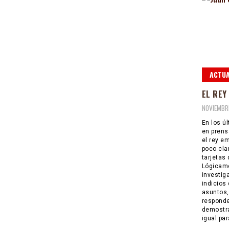
ACTUA
EL REY
NOVIEMBRE
En los ú
en prens
el rey e
poco cla
tarjetas 
Lógicame
investig
indicios
asuntos,
responde
demostra
igual par