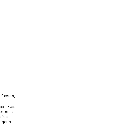
a-Gavras,
ssilikos.
os en la
e fue
igoris