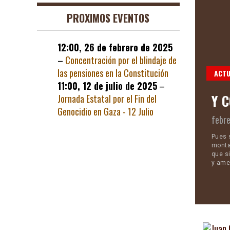
PROXIMOS EVENTOS
12:00,
26 de febrero de 2025
–
Concentración por el blindaje de
las pensiones en la Constitución
ACTU
11:00,
12 de julio de 2025
–
EL PODER
Y 
Jornada Estatal por el Fin del
Genocidio en Gaza - 12 Julio
4 |
LORF
febre
gida por Adam McKay y protagonizada por un casi irreconocible
Pues 
istian Bale. Cuenta la historia de Dick Cheney, uno de los
monta
os durante el mandato de George W. Bush al ocupar la
que s
consecuencias de su influencia aún se dejan sentir hoy día,
y ame