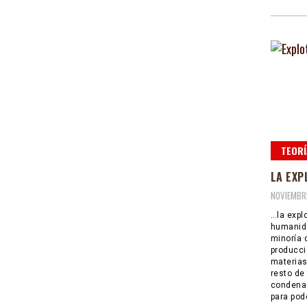
TEORÍ
LA EXP
NOVIEMBRE
…la explo
humanida
minoría 
producci
materias 
resto de
condenad
para pode