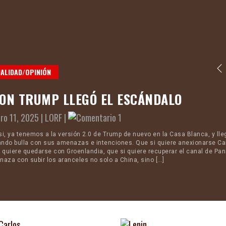
ALIDAD/OPINIÓN
CON TRUMP LLEGÓ EL ESCÁNDALO
ro 11, 2025 |
LORF
|
1
si, ya tenemos a la versión 2.0 de Trump de nuevo en la Casa Blanca, y lle
ndo bulla con sus amenazas e intenciones. Que si quiere anexionarse C
i quiere quedarse con Groenlandia, que si quiere recuperar el canal de Pa
naza con subir los aranceles no solo a China, sino […]