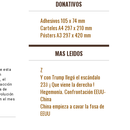
DONATIVOS
Adhesivos 105 x 74 mm
Carteles A4 297 x 210 mm
Pósters A3 297 x 420 mm
MAS LEIDOS
Z
be esta
h
Y con Trump llegó el escándalo
 el
23J: ¡ Que viene la derecha !
facción
a de
Hegemonía. Confrontación EEUU-
volución
China
en el mes
China empieza a cavar la fosa de
EEUU