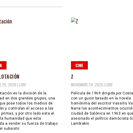
A
CINE
LOTACIÓN
Z
 25, 2020 |
LORF
NOVIEMBRE 24, 2020 |
LORF
tación es la división de la
Película de 1969 dirigida por Cost
d en dos grandes grupos, una
con un guion basado en la novela
que pose todos los medios de
homónima del escritor Vassilis Va
ón y controlan el acceso a las
Narra los acontecimientos ocurrid
primas, y por otro lado esta el
ciudad de Salónica en 1963 en qu
 la humanidad que esta
asesinado el político demócrata Gr
a a vender su fuerza de trabajo
Lambrakis
r subsistir.