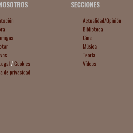
 NOSOTROS
SECCIONES
ntación
Actualidad/Opinión
ora
Biblioteca
amigas
Cine
ctar
Música
ivos
Teoría
Legal
/
Cookies
Vídeos
ca de privacidad