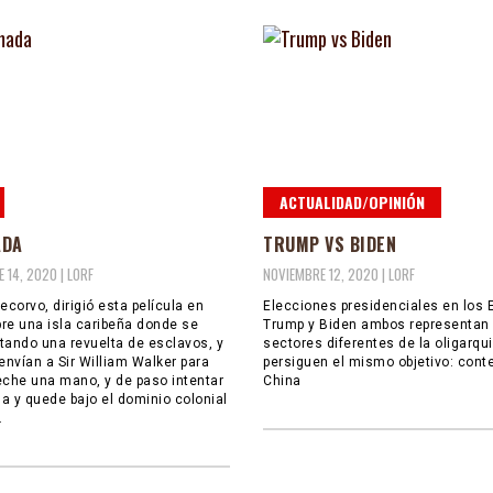
ACTUALIDAD/OPINIÓN
ADA
TRUMP VS BIDEN
 14, 2020 |
LORF
NOVIEMBRE 12, 2020 |
LORF
ecorvo, dirigió esta película en
Elecciones presidenciales en los 
re una isla caribeña donde se
Trump y Biden ambos representan
tando una revuelta de esclavos, y
sectores diferentes de la oligarqu
envían a Sir William Walker para
persiguen el mismo objetivo: cont
eche una mano, y de paso intentar
China
la y quede bajo el dominio colonial
.