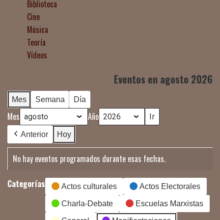
Biblioteca
Cine
Música
Teoría
Vídeos
Eventos en agosto 2026
Mes
Semana
Día
Mes
Año
Anterior
Hoy
No hay eventos programados durante esas fechas.
Categorías
Actos culturales
Actos Electorales
Charla-Debate
Escuelas Marxistas