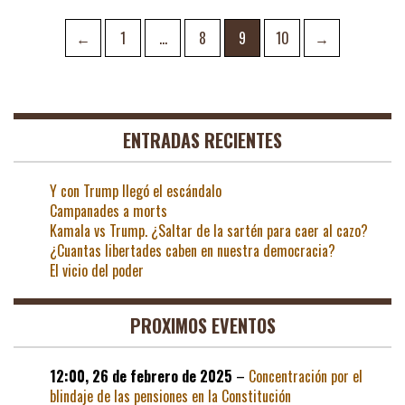
Navegación
Page
Page
Page
Page
←
1
…
8
9
10
→
de
entradas
ENTRADAS RECIENTES
Y con Trump llegó el escándalo
Campanades a morts
Kamala vs Trump. ¿Saltar de la sartén para caer al cazo?
¿Cuantas libertades caben en nuestra democracia?
El vicio del poder
PROXIMOS EVENTOS
12:00,
26 de febrero de 2025
–
Concentración por el
blindaje de las pensiones en la Constitución