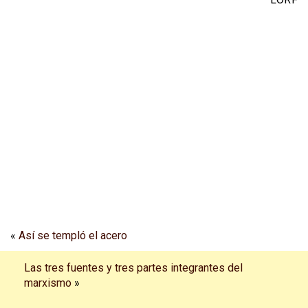
«
Así se templó el acero
Las tres fuentes y tres partes integrantes del
marxismo
»