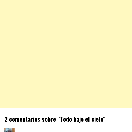
2 comentarios sobre “
Todo bajo el cielo
”
dice: