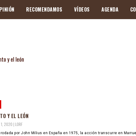
PINIÓN
RECOMENDAMOS
VÍDEOS
AGENDA
CO
NTO Y EL LEÓN
 1, 2020 |
LORF
, rodada por John Milius en España en 1975, la acción transcurre en Marru