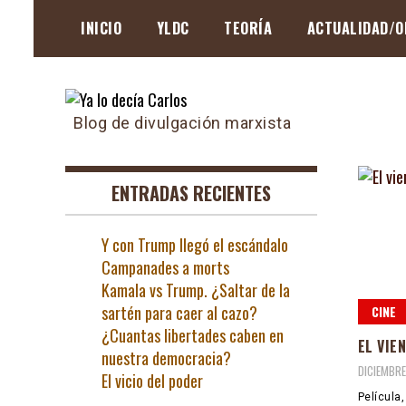
Skip
INICIO
YLDC
TEORÍA
ACTUALIDAD/O
to
content
Blog de divulgación marxista
ENTRADAS RECIENTES
Y con Trump llegó el escándalo
Campanades a morts
Kamala vs Trump. ¿Saltar de la
sartén para caer al cazo?
CINE
¿Cuantas libertades caben en
EL VIE
nuestra democracia?
DICIEMBRE
El vicio del poder
Película