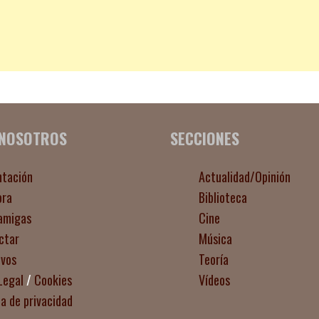
 NOSOTROS
SECCIONES
ntación
Actualidad/Opinión
ora
Biblioteca
amigas
Cine
ctar
Música
ivos
Teoría
Legal
/
Cookies
Vídeos
ca de privacidad