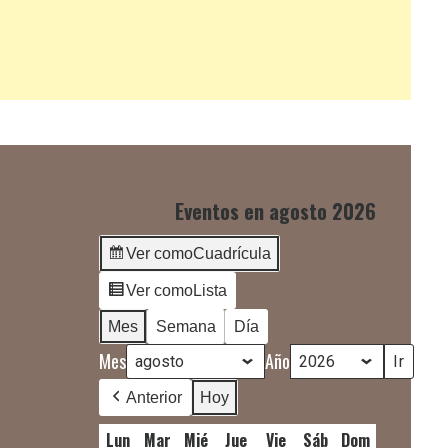
Eventos en agosto 2026
Ver como
Cuadrícula
Ver como
Lista
Mes
Semana
Día
Mes
Año
Anterior
Hoy
Lun
lunes
Mar
martes
Mié
miércoles
Jue
jueves
Vie
viernes
Sáb
sábado
Dom
domingo