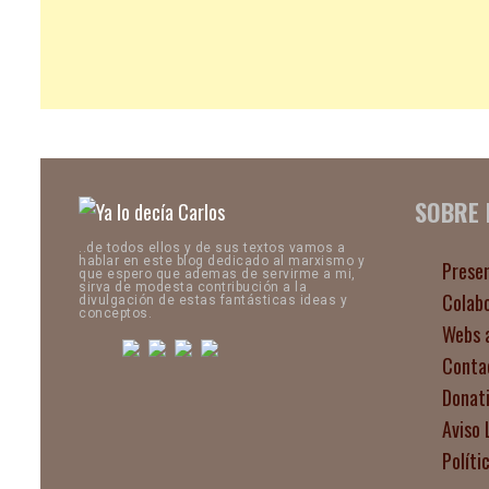
SOBRE
..de todos ellos y de sus textos vamos a
hablar en este blog dedicado al marxismo y
Prese
que espero que ademas de servirme a mi,
sirva de modesta contribución a la
Colab
divulgación de estas fantásticas ideas y
conceptos.
Webs 
Conta
Donat
Aviso 
Políti