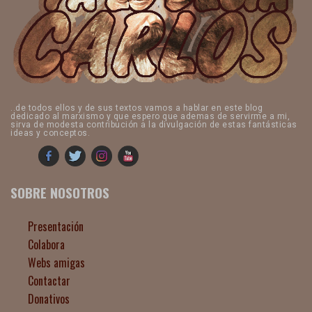
..de todos ellos y de sus textos vamos a hablar en este blog
dedicado al marxismo y que espero que ademas de servirme a mi,
sirva de modesta contribución a la divulgación de estas fantásticas
ideas y conceptos.
SOBRE NOSOTROS
Presentación
Colabora
Webs amigas
Contactar
Donativos