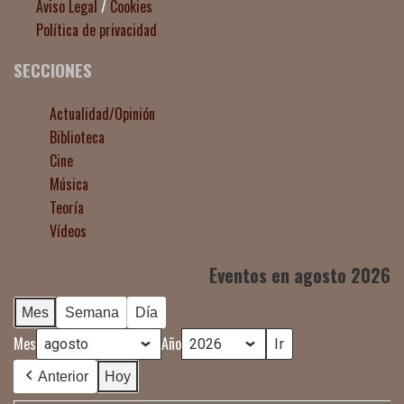
Aviso Legal
/
Cookies
Política de privacidad
SECCIONES
Actualidad/Opinión
Biblioteca
Cine
Música
Teoría
Vídeos
Eventos en agosto 2026
Mes
Semana
Día
Mes
Año
Anterior
Hoy