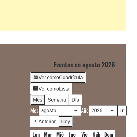
Eventos en agosto 2026
Ver como
Cuadrícula
Ver como
Lista
Mes
Semana
Día
Mes
Año
Anterior
Hoy
Lun
lunes
Mar
martes
Mié
miércoles
Jue
jueves
Vie
viernes
Sáb
sábado
Dom
domingo