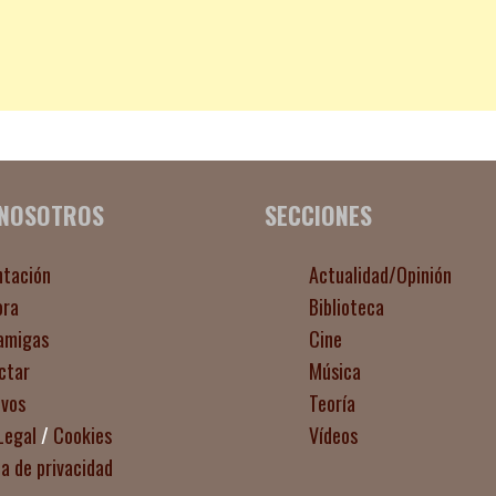
 NOSOTROS
SECCIONES
ntación
Actualidad/Opinión
ora
Biblioteca
amigas
Cine
ctar
Música
ivos
Teoría
Legal
/
Cookies
Vídeos
ca de privacidad