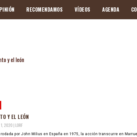
PINIÓN
RECOMENDAMOS
VÍDEOS
AGENDA
CO
NTO Y EL LEÓN
 1, 2020 |
LORF
, rodada por John Milius en España en 1975, la acción transcurre en Marru