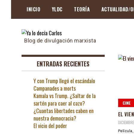
Skip
INICIO
YLDC
TEORÍA
ACTUALIDAD/O
to
content
Blog de divulgación marxista
ENTRADAS RECIENTES
Y con Trump llegó el escándalo
Campanades a morts
Kamala vs Trump. ¿Saltar de la
sartén para caer al cazo?
CINE
¿Cuantas libertades caben en
EL VIE
nuestra democracia?
DICIEMBRE
El vicio del poder
Película