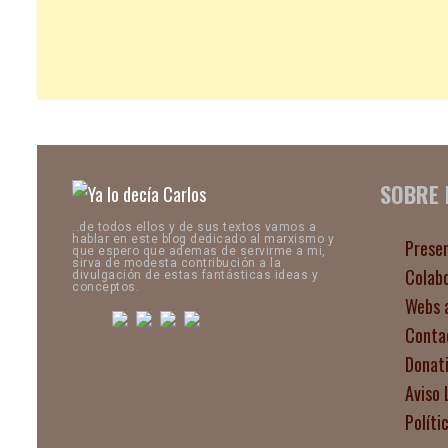
SOBRE
..de todos ellos y de sus textos vamos a
hablar en este blog dedicado al marxismo y
Prese
que espero que ademas de servirme a mi,
sirva de modesta contribución a la
Colab
divulgación de estas fantásticas ideas y
conceptos.
Webs 
Conta
Donat
Aviso 
Políti