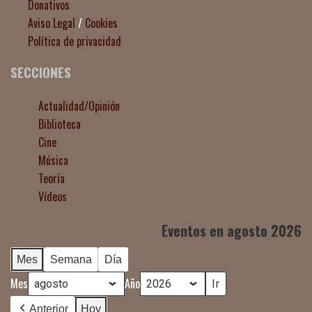
Donativos
Aviso Legal
/
Cookies
Política de privacidad
SECCIONES
Actualidad/Opinión
Biblioteca
Cine
Música
Teoría
Vídeos
Eventos en agosto 2026
Mes
Semana
Día
Mes
Año
Anterior
Hoy