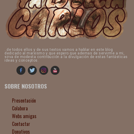
..de todos ellos y de sus textos vamos a hablar en este blog
dedicado al marxismo y que espero que ademas de servirme a mi,
sirva de modesta contribución a la divulgación de estas fantásticas
ideas y conceptos.
SOBRE NOSOTROS
Presentación
Colabora
Webs amigas
Contactar
Donativos