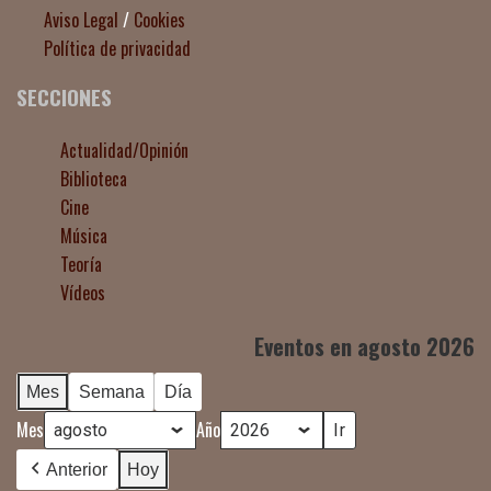
Aviso Legal
/
Cookies
Política de privacidad
SECCIONES
Actualidad/Opinión
Biblioteca
Cine
Música
Teoría
Vídeos
Eventos en agosto 2026
Mes
Semana
Día
Mes
Año
Anterior
Hoy