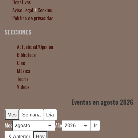
Donativos
Aviso Legal
/
Cookies
Política de privacidad
SECCIONES
Actualidad/Opinión
Biblioteca
Cine
Música
Teoría
Vídeos
Eventos en agosto 2026
Mes
Semana
Día
Mes
Año
Anterior
Hoy