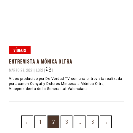
VÍDEOS
ENTREVISTA A MÓNICA OLTRA
MARZO 27, 2021 |
LORF
|
1
Vídeo producido por De Verdad TV con una entrevista realizada
por Joanen Cunyat y Dolores Minuesa a Mónica Oltra,
Vicepresidenta de la Generalitat Valenciana.
Navegación
Page
Page
Page
Page
←
1
2
3
…
8
→
de