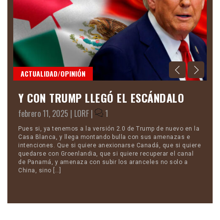
ACTUALIDAD/OPINIÓN
M
Y CON TRUMP LLEGÓ EL ESCÁNDALO
C
febrero 11, 2025 |
LORF
|
1
no
por
Pues si, ya tenemos a la versión 2.0 de Trump de nuevo en la
Di
ta
Casa Blanca, y llega montando bulla con sus amenazas e
su
intenciones. Que si quiere anexionarse Canadá, que si quiere
de
r
quedarse con Groenlandia, que si quiere recuperar el canal
me
n
de Panamá, y amenaza con subir los aranceles no solo a
as
China, sino […]
Za