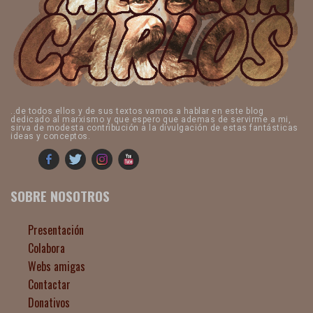
..de todos ellos y de sus textos vamos a hablar en este blog
dedicado al marxismo y que espero que ademas de servirme a mi,
sirva de modesta contribución a la divulgación de estas fantásticas
ideas y conceptos.
SOBRE NOSOTROS
Presentación
Colabora
Webs amigas
Contactar
Donativos