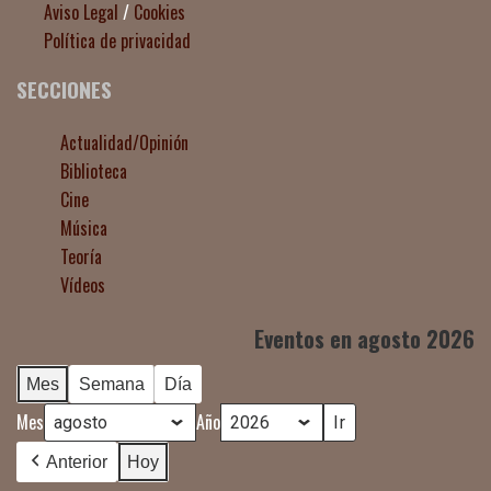
Aviso Legal
/
Cookies
Política de privacidad
SECCIONES
Actualidad/Opinión
Biblioteca
Cine
Música
Teoría
Vídeos
Eventos en agosto 2026
Mes
Semana
Día
Mes
Año
Anterior
Hoy