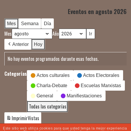
Eventos en agosto 2026
Mes
Semana
Día
Mes
Año
Anterior
Hoy
No hay eventos programados durante esas fechas.
Categorías
Actos culturales
Actos Electorales
Charla-Debate
Escuelas Marxistas
General
Manifiestaciones
Todas las categorías
Imprimir
Vistas
Este sitio web utiliza cookies para que usted tenga la mejor experiencia