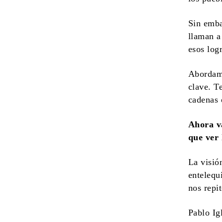
Sin emba
llaman a
esos logr
Abordam
clave. T
cadenas 
Ahora v
que ver 
La visió
entelequi
nos repit
Pablo Ig