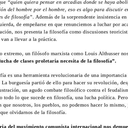
que
“quien quiera pensar en arcadias donde se haya aboli
ión del hombre por el hom
bre, eso es algo para discutir e
s de filosofía”
. Además de la sorprendente insistencia en 
quierda, de empeñarse en que renunciemos a luchar por ac
tación, nos presenta la filosofía como discusiones teoricis
van a llevar a la práctica.
ro extremo, un filósofo marxista como Louis Althusser n
o
lucha de clases proletaria necesita de la filosofía”.
ofía es una herramienta revolucionaria de una importancia
. La burguesía partió de ello para hacer su revolución, de
lustración, un agudo combate filosófico contra el feudali
o todo lo que sucede en filosofía, una lucha política. Per
n que nosotros, los pueblos, no podemos hacer lo mismo, 
que olvidarnos de la filosofía.
ria del movimiento comunista internacional nos demue