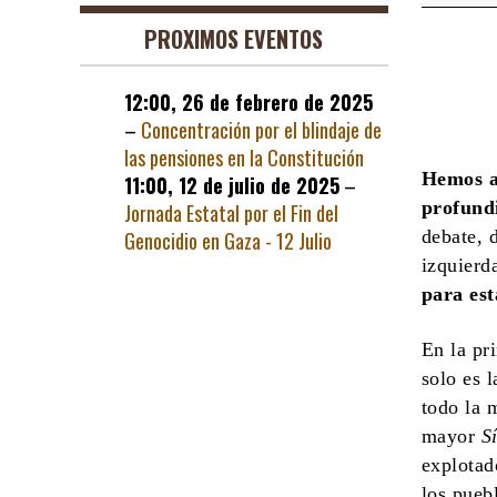
revoluci
PROXIMOS EVENTOS
12:00,
26 de febrero de 2025
–
Concentración por el blindaje de
las pensiones en la Constitución
Hemos ab
11:00,
12 de julio de 2025
–
profund
Jornada Estatal por el Fin del
debate, 
Genocidio en Gaza - 12 Julio
izquier
para est
En la pr
solo es 
todo la 
mayor
S
explotad
los pueb