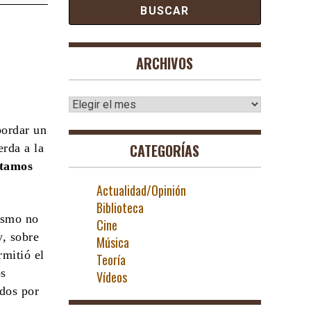
ARCHIVOS
Archivos
bordar un
CATEGORÍAS
erda a la
itamos
Actualidad/Opinión
Biblioteca
ismo no
Cine
y, sobre
Música
rmitió el
Teoría
os
Vídeos
ados por