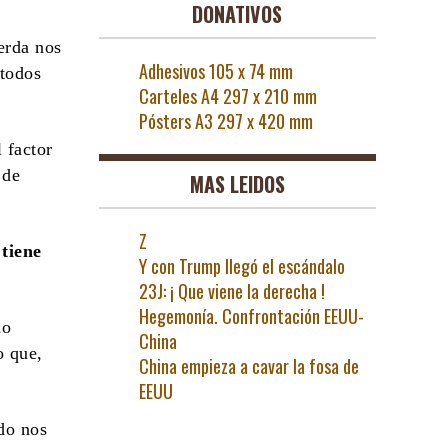
DONATIVOS
erda nos
Adhesivos 105 x 74 mm
 todos
Carteles A4 297 x 210 mm
Pósters A3 297 x 420 mm
l factor
 de
MAS LEIDOS
Z
tiene
Y con Trump llegó el escándalo
23J: ¡ Que viene la derecha !
Hegemonía. Confrontación EEUU-
mo
China
o que,
China empieza a cavar la fosa de
EEUU
do nos