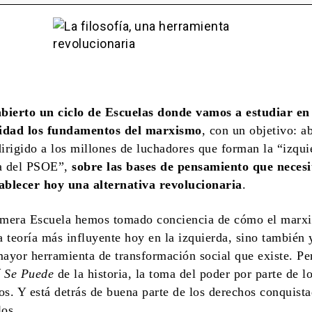
onaria
ierto un ciclo de Escuelas donde vamos a estudiar en
idad los fundamentos del marxismo
, con un objetivo: a
dirigido a los millones de luchadores que fo
rman la “izqui
da del PSOE”,
sobre las bases de pensamiento que neces
ablecer hoy una alternativa revolucionaria
.
imera Escuela hemos tomado conciencia de cómo el marx
la teoría más influyente hoy en la izquierda, sino también 
mayor herramienta d
e transformación social que existe. Pe
í Se Puede
de la historia, la toma del poder por parte de l
os. Y está detrás de buena parte de los derechos conquist
los.