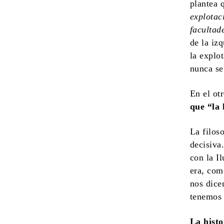
plantea 
explotac
facultade
de la iz
la explo
nunca se 
En el ot
que “la 
La filos
decisiva
con la I
era, com
nos dice
tenemos 
La histo