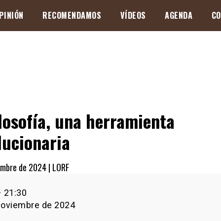
PINIÓN
RECOMENDAMOS
VÍDEOS
AGENDA
CO
ilosofía, una herramienta
lucionaria
embre de 2024 |
LORF
–
21:30
noviembre de 2024
enta