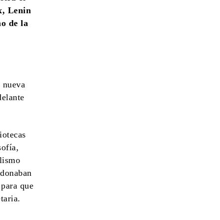
x, Lenin
o de la
a nueva
delante
iotecas
ofía,
alismo
ndonaban
 para que
taria.