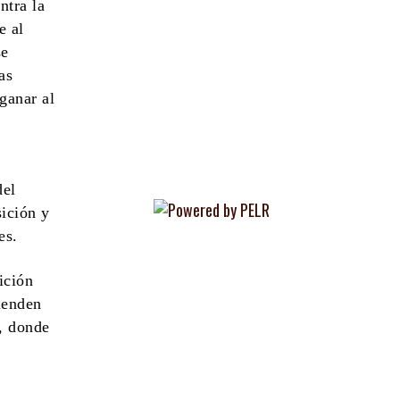
ntra la
e al
se
as
ganar al
del
ición y
es.
ición
ienden
a, donde