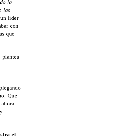
do la
n las
un líder
abar con
tas que
s plantea
splegando
smo. Que
o ahora
y
stra el