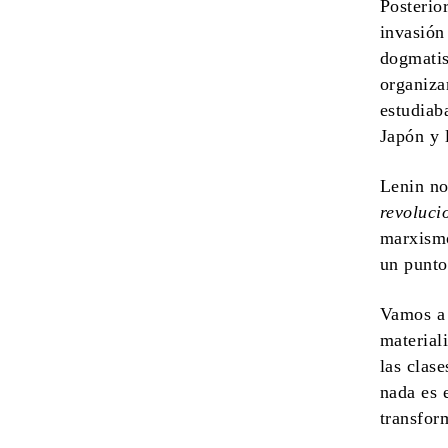
Posterio
invasión
dogmatis
organiza
estudiab
Japón y 
Lenin no
revoluci
marxism
un punto
Vamos a 
material
las clas
nada es 
transfor