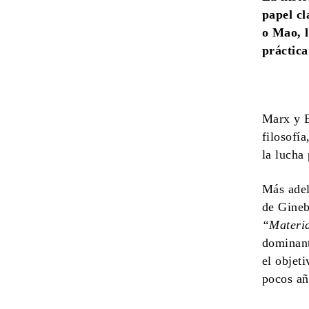
papel cl
o Mao, l
práctica
Marx y E
filosofía
la lucha
Más adel
de Gineb
“Materia
dominant
el objet
pocos añ