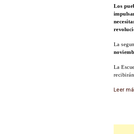
Los pueb
impulsar
necesita
revoluci
La segun
noviemb
La Escue
recibirá
Leer má