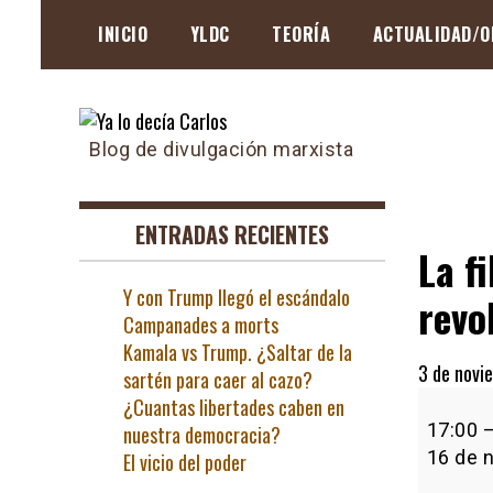
Skip
INICIO
YLDC
TEORÍA
ACTUALIDAD/O
to
content
Blog de divulgación marxista
ENTRADAS RECIENTES
La f
Y con Trump llegó el escándalo
revo
Campanades a morts
Kamala vs Trump. ¿Saltar de la
3 de novi
sartén para caer al cazo?
La
¿Cuantas libertades caben en
filosofía,
17:00
nuestra democracia?
una
16 de 
El vicio del poder
herrami