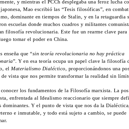
rmente, y mientras el PCCh desplegaba una feroz lucha co
 japonesa, Mao escribió las “Tesis filosóficas”, en combat
mo, dominante en tiempos de Stalin, y en la retaguardia 
ron escuelas donde muchos cuadros y militantes comunist
an filosofía revolucionaria. Este fue un rearme clave para 
luego tomar el poder en China.
s enseña que “
sin teoría revolucionaria no hay práctica
onaria
”. Y en esa teoría ocupa un papel clave la filosofía 
o, el
Materialismo Dialéctico
, proporcionándonos una pos
 de vista que nos permite transformar la realidad sin límit
conocer los fundamentos de la Filosofía marxista. La pos
ista, enfrentada al Idealismo reaccionario que siempre def
es dominantes. Y el punto de vista que nos da la Dialéctic
eterno e inmutable, y todo está sujeto a cambio, se puede
mar.