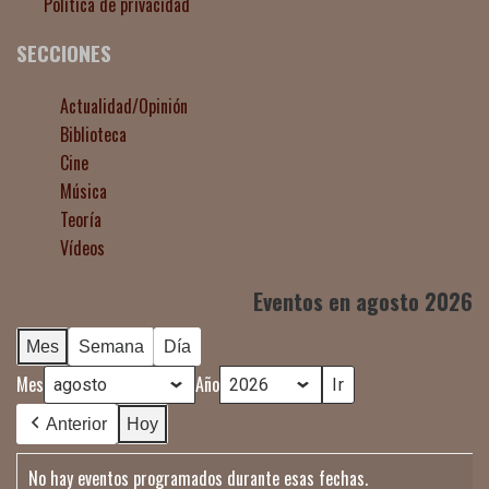
Política de privacidad
SECCIONES
Actualidad/Opinión
Biblioteca
Cine
Música
Teoría
Vídeos
Eventos en agosto 2026
Mes
Semana
Día
Mes
Año
Anterior
Hoy
No hay eventos programados durante esas fechas.