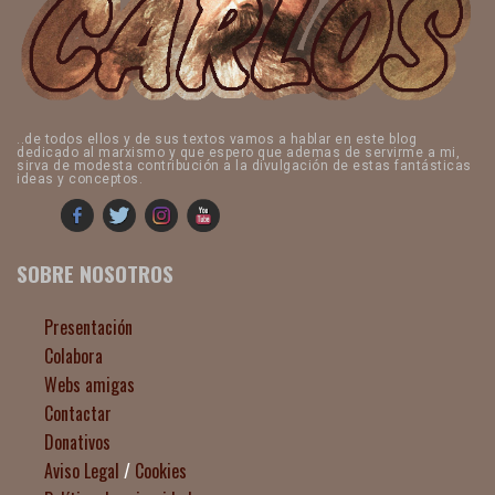
..de todos ellos y de sus textos vamos a hablar en este blog
dedicado al marxismo y que espero que ademas de servirme a mi,
sirva de modesta contribución a la divulgación de estas fantásticas
ideas y conceptos.
SOBRE NOSOTROS
Presentación
Colabora
Webs amigas
Contactar
Donativos
Aviso Legal
/
Cookies