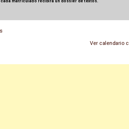
 cada matriculado recibirá un dossier de textos.
s
Ver calendario 