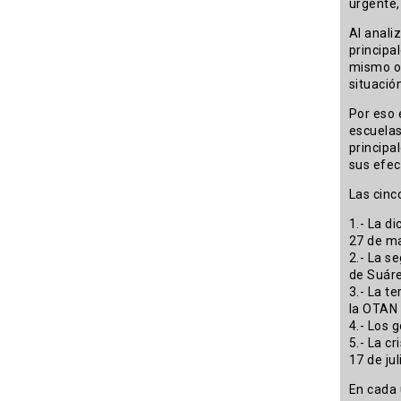
urgente,
Al anali
principa
mismo or
situació
Por eso 
escuelas
principa
sus efec
Las cinc
1.- La di
27 de m
2.- La s
de Suárez
3.- La t
la OTAN 
4.- Los 
5.- La c
17 de jul
En cada 