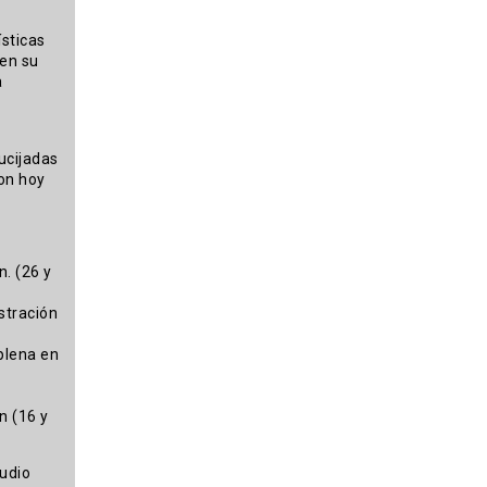
ísticas
 en su
a
ucijadas
son hoy
n. (26 y
stración
plena en
n (16 y
tudio