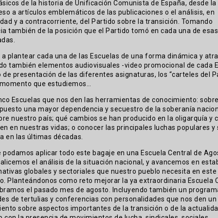
ásicos de la historia de Unificación Comunista de España, desde la 
eso a artículos emblemáticos de las publicaciones o el análisis, en
dad y a contracorriente, del Partido sobre la transición. Tomando
ia también de la posición que el Partido tomó en cada una de esas
adas.
a plantear cada una de las Escuelas de una forma dinámica y atra
do también elementos audiovisuales -video promocional de cada E
 de presentación de las diferentes asignaturas, los “carteles del P
 momento que estudiemos…
nco Escuelas que nos den las herramientas de conocimiento: sob
puesto una mayor dependencia y secuestro de la soberanía nacion
re nuestro país; qué cambios se han producido en la oligarquía y
en en nuestras vidas; o conocer las principales luchas populares y
ia en las últimas décadas.
 podamos aplicar todo este bagaje en una Escuela Central de Agos
alicemos el análisis de la situación nacional, y avancemos en esta
rnativas globales y sectoriales que nuestro pueblo necesita en este
 Planteándonos como reto mejorar la ya extraordinaria Escuela 
bramos el pasado mes de agosto. Incluyendo también un program
des de tertulias y conferencias con personalidades que nos den un
ento sobre aspectos importantes de la transición o de la actualida
 con la presencia de movimientos de lucha, sindicales, sociales,