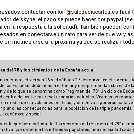
eresados contactar con
lorf@yalodeciacarlos.es
facili
cador de skype, el pago se puede hacer por paypal (se 
a en la respuesta a la solicitud). También pueden con
resados en conectarse un rato para ver de que va y as
 en matricularse a la próxima ya que se realizan todo
en del 78 y los cimientos de la España actual
ma semana, el viernes 26 y el sábado 27 de marzo, celebraremos l
de las Escuelas dedicadas a estudiar y comprender las claves de l
ón y de lo que se denomina como “régimen del 78”.Un ciclo de Escu
el centro de las tareas revolucionarias actuales. Vivimos un mome
, en medio de convulsiones políticas, y donde va a ponerse cada v
r plano las consecuencias para la población de la triple pandemia,
a, económica y social.
er lo que hemos llamado “los secretos del régimen del 78” e imp
rnativa que defienda los intereses populares, una necesidad cada