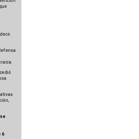
rvención
 que
decir.
 defensa
racia.
ucedió
osa
nativas
ción,
 se
 6