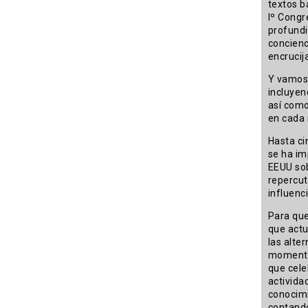
textos b
Iº Congr
profundi
concienc
encrucij
Y vamos 
incluyen
así como
en cada
Hasta ci
se ha im
EEUU sob
repercut
influenc
Para que
que actu
las alte
momento.
que cele
activida
conocimi
contando