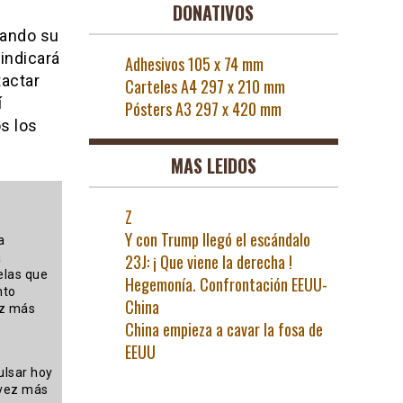
DONATIVOS
tando su
indicará
Adhesivos 105 x 74 mm
tactar
Carteles A4 297 x 210 mm
í
Pósters A3 297 x 420 mm
s los
MAS LEIDOS
Z
Y con Trump llegó el escándalo
a
a
23J: ¡ Que viene la derecha !
elas que
Hegemonía. Confrontación EEUU-
nto
China
ez más
China empieza a cavar la fosa de
EEUU
ulsar hoy
 vez más