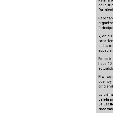
Permanec
de la su
fortalec
Pero tam
organiza
“príncip
Y, en el
conscien
de los i
especial
Estas tr
hace 40 
actualid
El atract
que hoy 
dirigién
La prime
celebrar
La Escue
recomen