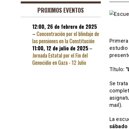
"La
PROXIMOS EVENTOS
transici
y
12:00,
26 de febrero de 2025
el
–
Concentración por el blindaje de
régimen
las pensiones en la Constitución
del
Primera 
11:00,
12 de julio de 2025
–
78"
estudio 
Jornada Estatal por el Fin del
present
Genocidio en Gaza - 12 Julio
Título:
"
Se trata
completo
asignatu
mail).
La escu
sábado