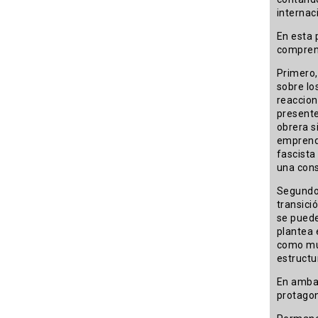
internac
En esta 
compren
Primero,
sobre lo
reaccion
presente
obrera s
emprende
fascista
una cons
Segundo,
transici
se puede
plantea 
como muc
estructu
En ambas
protagon