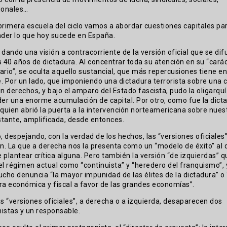
ionales…
primera escuela del ciclo vamos a abordar cuestiones capitales pa
der lo que hoy sucede en España.
 dando una visión a contracorriente de la versión oficial que se di
s 40 años de dictadura. Al concentrar toda su atención en su “cará
ario”, se oculta aquello sustancial, que más repercusiones tiene en
. Por un lado, que imponiendo una dictadura terrorista sobre una 
in derechos, y bajo el amparo del Estado fascista, pudo la oligarqu
r una enorme acumulación de capital. Por otro, como fue la dict
 quien abrió la puerta a la intervención norteamericana sobre nuest
tante, amplificada, desde entonces.
 despejando, con la verdad de los hechos, las “versiones oficiales”
ón. La que a derecha nos la presenta como un “modelo de éxito” al 
 plantear crítica alguna. Pero también la versión “de izquierdas” 
el régimen actual como “continuista” y “heredero del franquismo”, 
ho denuncia “la mayor impunidad de las élites de la dictadura” o
ra económica y fiscal a favor de las grandes economías”.
 “versiones oficiales”, a derecha o a izquierda, desaparecen dos
istas y un responsable.