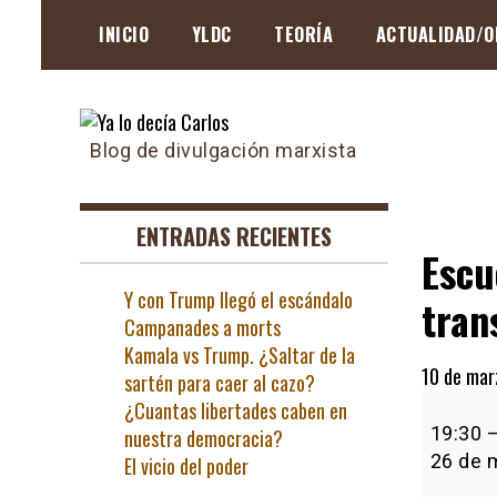
Skip
INICIO
YLDC
TEORÍA
ACTUALIDAD/O
to
content
Blog de divulgación marxista
ENTRADAS RECIENTES
Escu
Y con Trump llegó el escándalo
tran
Campanades a morts
Kamala vs Trump. ¿Saltar de la
10 de mar
sartén para caer al cazo?
Escuela
¿Cuantas libertades caben en
de
19:30
nuestra democracia?
Marxism
26 de 
El vicio del poder
Ciclo