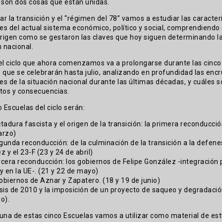
 son dos cosas que están unidas.
zar la transición y el “régimen del 78” vamos a estudiar las caracter
les del actual sistema económico, político y social, comprendiendo
igen como se gestaron las claves que hoy siguen determinando l
n nacional.
el ciclo que ahora comenzamos va a prolongarse durante las cinco
 que se celebrarán hasta julio, analizando en profundidad las encr
les de la situación nacional durante las últimas décadas, y cuáles 
tos y consecuencias.
o Escuelas del ciclo serán:
ctadura fascista y el origen de la transición: la primera reconducció
arzo)
egunda reconducción: de la culminación de la transición a la defene
 y el 23-F (23 y 24 de abril)
ercera reconducción: los gobiernos de Felipe González -integración 
y en la UE-. (21 y 22 de mayo)
gobiernos de Aznar y Zapatero. (18 y 19 de junio)
risis de 2010 y la imposición de un proyecto de saqueo y degradació
io).
una de estas cinco Escuelas vamos a utilizar como material de es