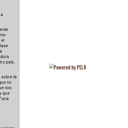
ra
funde
cter
 el
clase
ía
adura
ro país,
 sobre la
que no
que nos
y que
 “una