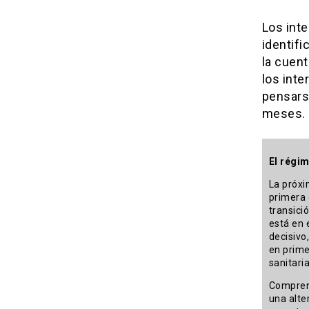
Los int
identifi
la cuent
los inte
pensarse
meses.
El régim
La próxi
primera 
transici
está en 
decisivo
en prime
sanitari
Comprend
una alte