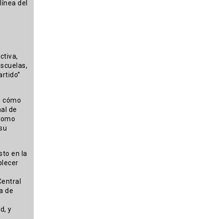
línea del
ctiva,
scuelas,
artido”
re cómo
al de
 como
 su
to en la
blecer
Central
a de
d, y