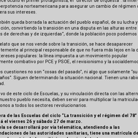
e oculto el primer protagonista, el “director de orquesta”: la inte
perpotencia norteamericana para asegurar un cambio de régimen
iera sus intereses.
bién queda borrada la actuación del pueblo español, de su lucha y
ción, convirtiendo la transición en una disputa en las alturas entre
es de derechas y de izquierdas”, donde la población poco podemos 
 relato que se nos vende sobre la transición, se hace desaparecer
temente al principal responsable de que no fuera más lejos en la
ntereses populares: la línea impuesta a un movimiento popular
mente combativo por PCE y PSOE, el revisionismo y la socialdemoc
es cuestiones no son “cosas del pasado”, ni algo que solamente “s
años”. Siguen determinando la situación nacional. Tienen una rabi
ad.
ivo de este ciclo de Escuelas, y su vinculación directa con las alter
nuestro pueblo necesita, deben servir para multiplicar la matricula
donos a todos los sectores revolucionarios.
ra de las Escuelas del ciclo “La transición y el régimen del 78”
á el viernes 26 y sábado 27 de marzo.
la se desarrollará por vía telemática, atendiendo a las
daciones de las autoridades sanitarias, tiene una matrícula de