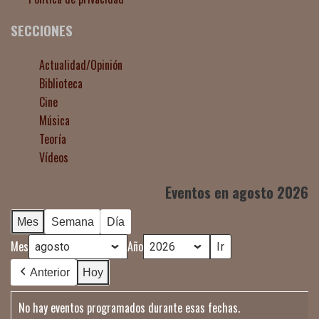
SECCIONES
Actualidad/Opinión
Biblioteca
Cine
Música
Teoría
Vídeos
Eventos en agosto 2026
Mes
Semana
Día
Mes
Año
Anterior
Hoy
No hay eventos programados durante esas fechas.