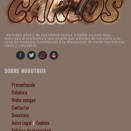
..de todos ellos y de sus textos vamos a hablar en este blog
dedicado al marxismo y que espero que ademas de servirme a mi,
sirva de modesta contribución a la divulgación de estas fantásticas
ideas y conceptos.
SOBRE NOSOTROS
Presentación
Colabora
Webs amigas
Contactar
Donativos
Aviso Legal
/
Cookies
Política de privacidad