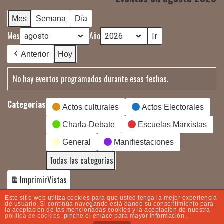
Mes
Semana
Día
Mes
Año
Anterior
Hoy
No hay eventos programados durante esas fechas.
Categorías
Actos culturales
Actos Electorales
Charla-Debate
Escuelas Marxistas
General
Manifiestaciones
Todas las categorías
Imprimir
Vistas
Este sitio web utiliza cookies para que usted tenga la mejor experiencia
de usuario. Si continúa navegando está dando su consentimiento para
la aceptación de las mencionadas cookies y la aceptación de nuestra
política de cookies
, pinche el enlace para mayor información.
© 2020 YLDC