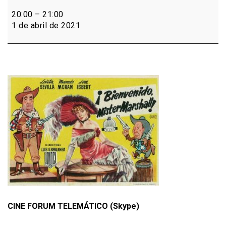
Cine
Forúm
20:00
–
21:00
Ciclo
1 de abril de 2021
Berlanga:
Bienvenido
Mr.
Marshall
CINE FORUM TELEMÁTICO (Skype)