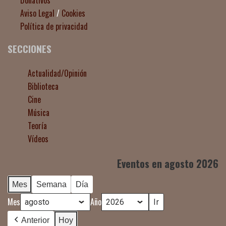
Donativos
Aviso Legal
/
Cookies
Política de privacidad
SECCIONES
Actualidad/Opinión
Biblioteca
Cine
Música
Teoría
Vídeos
Eventos en agosto 2026
Mes
Semana
Día
Mes
Año
Anterior
Hoy