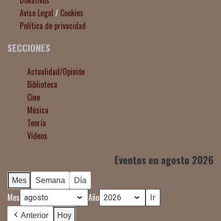
Donativos
Aviso Legal
/
Cookies
Política de privacidad
SECCIONES
Actualidad/Opinión
Biblioteca
Cine
Música
Teoría
Vídeos
Eventos en agosto 2026
Mes
Semana
Día
Mes
Año
Anterior
Hoy