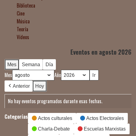
Biblioteca
Cine
Música
Teoría
Vídeos
Eventos en agosto 2026
Mes
Semana
Día
Mes
Año
Anterior
Hoy
No hay eventos programados durante esas fechas.
Categorías
Actos culturales
Actos Electorales
Charla-Debate
Escuelas Marxistas