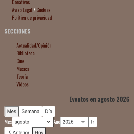
Donativos
Aviso Legal
/
Cookies
Política de privacidad
SECCIONES
Actualidad/Opinión
Biblioteca
Cine
Música
Teoría
Vídeos
Eventos en agosto 2026
Mes
Semana
Día
Mes
Año
Anterior
Hoy