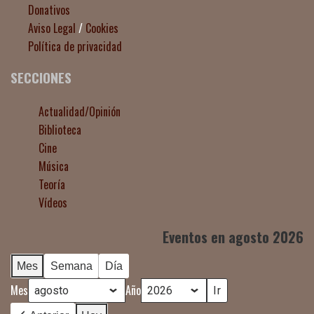
Donativos
Aviso Legal
/
Cookies
Política de privacidad
SECCIONES
Actualidad/Opinión
Biblioteca
Cine
Música
Teoría
Vídeos
Eventos en agosto 2026
Mes
Semana
Día
Mes
Año