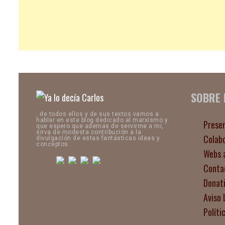
SOBRE
..de todos ellos y de sus textos vamos a
hablar en este blog dedicado al marxismo y
Prese
que espero que ademas de servirme a mi,
sirva de modesta contribución a la
Colab
divulgación de estas fantásticas ideas y
conceptos.
Webs 
Conta
Donat
Aviso 
Políti