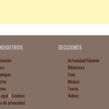
 NOSOTROS
SECCIONES
ntación
Actualidad/Opinión
ora
Biblioteca
amigas
Cine
ctar
Música
ivos
Teoría
Legal
/
Cookies
Vídeos
ca de privacidad