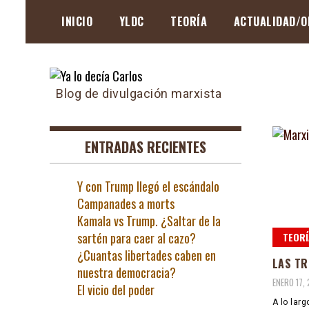
Skip
INICIO
YLDC
TEORÍA
ACTUALIDAD/O
to
content
Blog de divulgación marxista
ENTRADAS RECIENTES
Y con Trump llegó el escándalo
Campanades a morts
Kamala vs Trump. ¿Saltar de la
sartén para caer al cazo?
TEORÍ
¿Cuantas libertades caben en
LAS TR
nuestra democracia?
ENERO 17, 
El vicio del poder
A lo lar