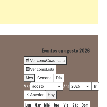
Eventos en agosto 2026
Ver como
Cuadrícula
Ver como
Lista
Mes
Semana
Día
Mes
Año
Anterior
Hoy
Lun
lunes
Mar
martes
Mié
miércoles
Jue
jueves
Vie
viernes
Sáb
sábado
Dom
domingo