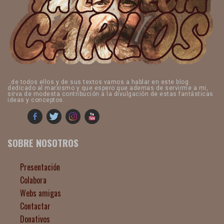
..de todos ellos y de sus textos vamos a hablar en este blog
dedicado al marxismo y que espero que ademas de servirme a mi,
sirva de modesta contribución a la divulgación de estas fantásticas
ideas y conceptos.
SOBRE NOSOTROS
Presentación
Colabora
Webs amigas
Contactar
Donativos