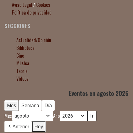
Aviso Legal
/
Cookies
Política de privacidad
SECCIONES
Actualidad/Opinión
Biblioteca
Cine
Música
Teoría
Vídeos
Eventos en agosto 2026
Mes
Semana
Día
Mes
Año
Anterior
Hoy