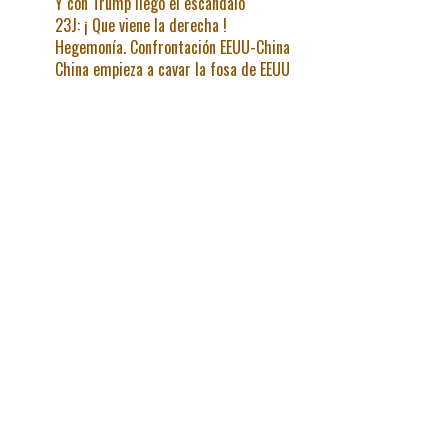
Y con Trump llegó el escándalo
23J: ¡ Que viene la derecha !
Hegemonía. Confrontación EEUU-China
China empieza a cavar la fosa de EEUU