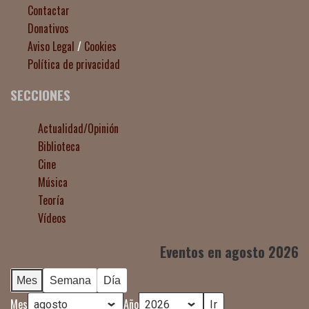
Contactar
Donativos
Aviso Legal
/
Cookies
Política de privacidad
SECCIONES
Actualidad/Opinión
Biblioteca
Cine
Música
Teoría
Vídeos
Eventos en agosto 2026
Mes
Semana
Día
Mes
Año