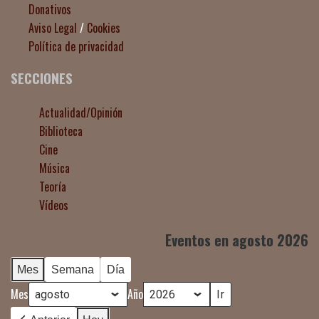
Donativos
Aviso Legal
/
Cookies
Política de privacidad
SECCIONES
Actualidad/Opinión
Biblioteca
Cine
Música
Teoría
Vídeos
Eventos en agosto 2026
Mes
Semana
Día
Mes
Año