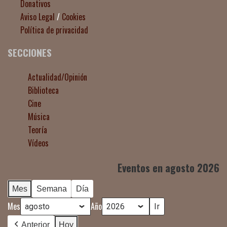
Donativos
Aviso Legal
/
Cookies
Política de privacidad
SECCIONES
Actualidad/Opinión
Biblioteca
Cine
Música
Teoría
Vídeos
Eventos en agosto 2026
Mes
Semana
Día
Mes
Año
Anterior
Hoy