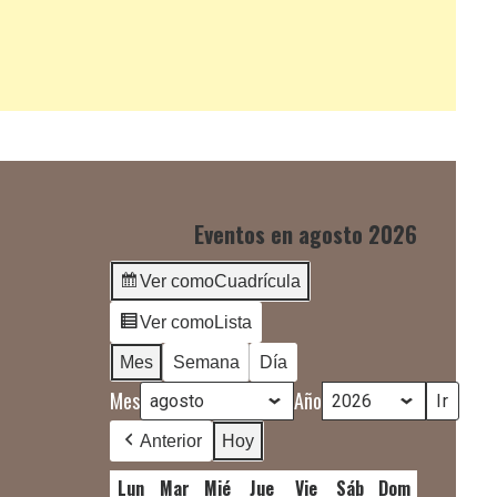
Eventos en agosto 2026
Ver como
Cuadrícula
Ver como
Lista
Mes
Semana
Día
Mes
Año
Anterior
Hoy
Lun
lunes
Mar
martes
Mié
miércoles
Jue
jueves
Vie
viernes
Sáb
sábado
Dom
domingo