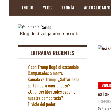
Skip
INICIO
YLDC
TEORÍA
ACTUALIDAD/O
to
content
Blog de divulgación marxista
ENTRADAS RECIENTES
Y con Trump llegó el escándalo
Campanades a morts
Kamala vs Trump. ¿Saltar de la
sartén para caer al cazo?
BIBLI
¿Cuantas libertades caben en
ASÍ SE
nuestra democracia?
DICIEMBRE
El vicio del poder
Se trata