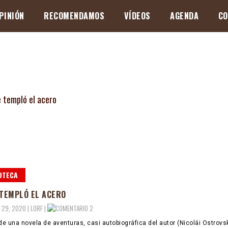
PINIÓN
RECOMENDAMOS
VÍDEOS
AGENDA
CO
OTECA
 TEMPLÓ EL ACERO
 29, 2020 |
LORF
|
2
 de una novela de aventuras, casi autobiográfica del autor (Nicolái Ostrovsk