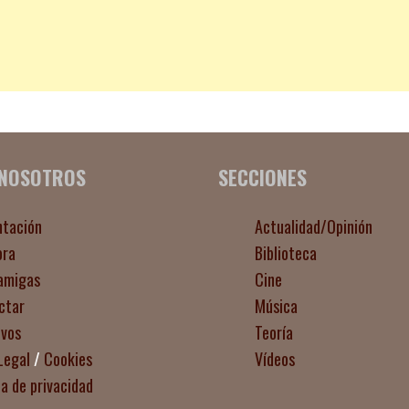
 NOSOTROS
SECCIONES
ntación
Actualidad/Opinión
ora
Biblioteca
amigas
Cine
ctar
Música
ivos
Teoría
Legal
/
Cookies
Vídeos
ca de privacidad