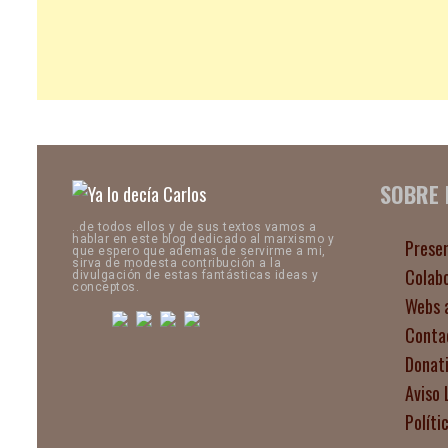
SOBRE
..de todos ellos y de sus textos vamos a
hablar en este blog dedicado al marxismo y
Prese
que espero que ademas de servirme a mi,
sirva de modesta contribución a la
Colab
divulgación de estas fantásticas ideas y
conceptos.
Webs 
Conta
Donat
Aviso 
Políti