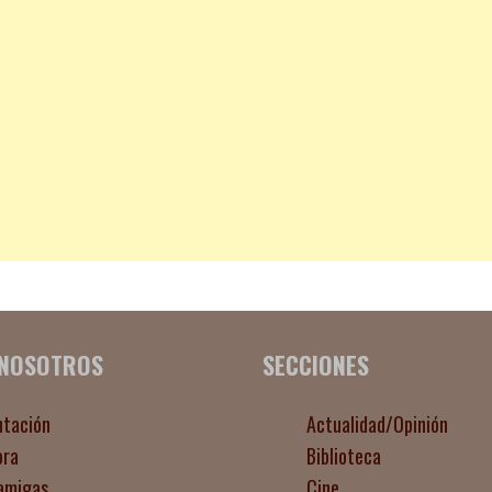
 NOSOTROS
SECCIONES
ntación
Actualidad/Opinión
ora
Biblioteca
amigas
Cine