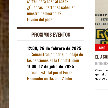
sartén para caer al cazo?
¿Cuantas libertades caben en
nuestra democracia?
El vicio del poder
PROXIMOS EVENTOS
CINE
12:00,
26 de febrero de 2025
–
Concentración por el blindaje de
EL ACO
las pensiones en la Constitución
DICIEMBRE
11:00,
12 de julio de 2025
–
Obra mae
Jornada Estatal por el Fin del
genial c
Genocidio en Gaza - 12 Julio
que se d