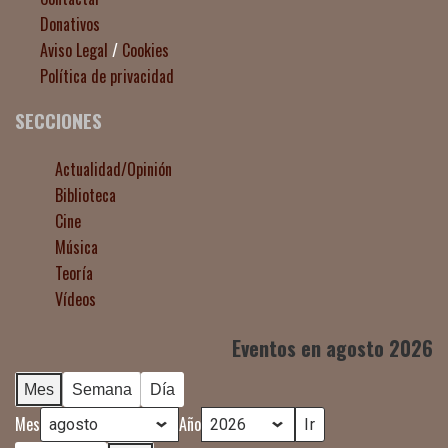
Donativos
Aviso Legal
/
Cookies
Política de privacidad
SECCIONES
Actualidad/Opinión
Biblioteca
Cine
Música
Teoría
Vídeos
Eventos en agosto 2026
Mes
Semana
Día
Mes
Año