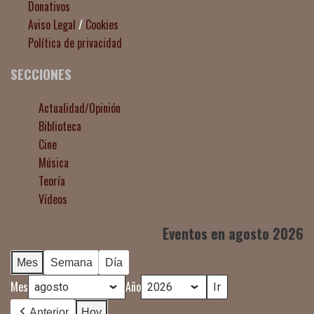
Donativos
Aviso Legal
/
Cookies
Política de privacidad
SECCIONES
Actualidad/Opinión
Biblioteca
Cine
Música
Teoría
Vídeos
Eventos en agosto 2026
Mes
Semana
Día
Mes
Año
Anterior
Hoy