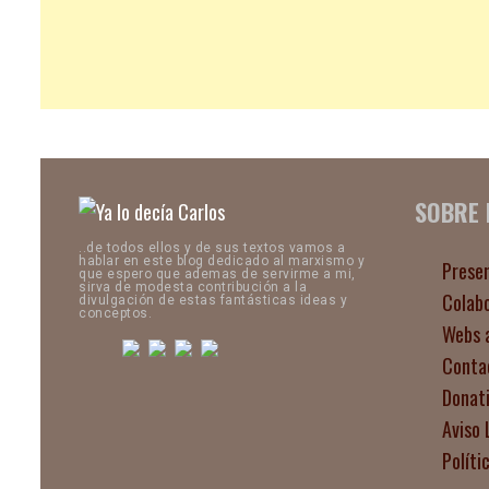
SOBRE
..de todos ellos y de sus textos vamos a
hablar en este blog dedicado al marxismo y
Prese
que espero que ademas de servirme a mi,
sirva de modesta contribución a la
Colab
divulgación de estas fantásticas ideas y
conceptos.
Webs 
Conta
Donat
Aviso 
Políti