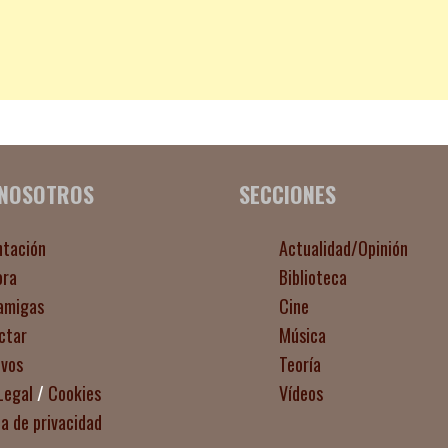
 NOSOTROS
SECCIONES
ntación
Actualidad/Opinión
ora
Biblioteca
amigas
Cine
ctar
Música
ivos
Teoría
Legal
/
Cookies
Vídeos
ca de privacidad