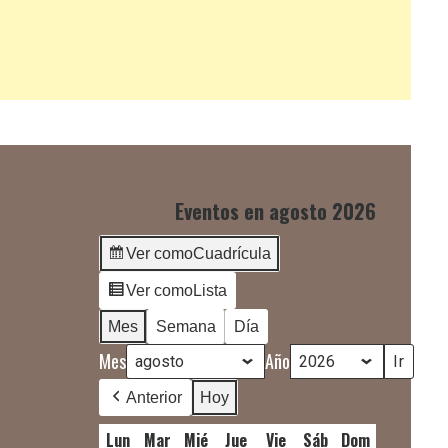
Eventos en agosto 2026
Ver como
Cuadrícula
Ver como
Lista
Mes
Semana
Día
Mes
Año
Anterior
Hoy
Lun
lunes
Mar
martes
Mié
miércoles
Jue
jueves
Vie
viernes
Sáb
sábado
Dom
domingo