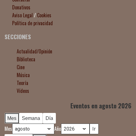
Donativos
Aviso Legal
/
Cookies
Política de privacidad
SECCIONES
Actualidad/Opinión
Biblioteca
Cine
Música
Teoría
Vídeos
Eventos en agosto 2026
Mes
Semana
Día
Mes
Año