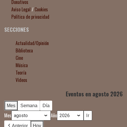
Donativos
Aviso Legal
/
Cookies
Política de privacidad
SECCIONES
Actualidad/Opinión
Biblioteca
Cine
Música
Teoría
Vídeos
Eventos en agosto 2026
Mes
Semana
Día
Mes
Año
Anterior
Hoy