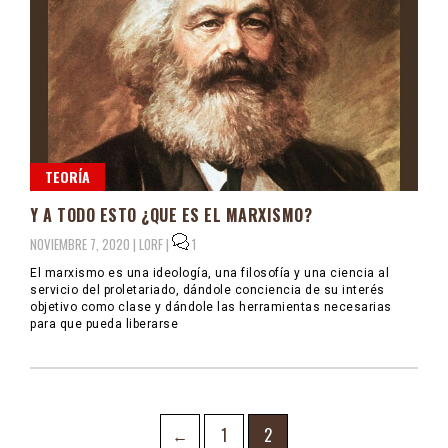
TEORÍA
Y A TODO ESTO ¿QUE ES EL MARXISMO?
NOVIEMBRE 7, 2020 |
LORF
|
1
El marxismo es una ideología, una filosofía y una ciencia al
servicio del proletariado, dándole conciencia de su interés
objetivo como clase y dándole las herramientas necesarias
para que pueda liberarse
Navegación
Page
Page
←
1
2