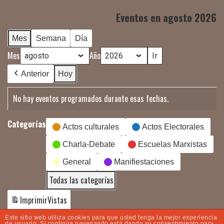
Eventos en agosto 2026
Mes
Semana
Día
Mes
Año
Anterior
Hoy
No hay eventos programados durante esas fechas.
Categorías
Actos culturales
Actos Electorales
Charla-Debate
Escuelas Marxistas
General
Manifiestaciones
Todas las categorías
Imprimir
Vistas
Este sitio web utiliza cookies para que usted tenga la mejor experiencia
de usuario. Si continúa navegando está dando su consentimiento para