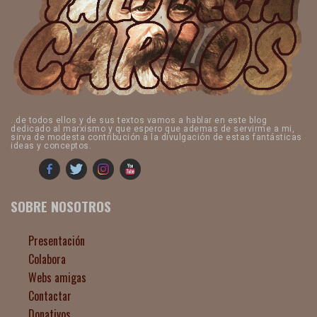
..de todos ellos y de sus textos vamos a hablar en este blog
dedicado al marxismo y que espero que ademas de servirme a mi,
sirva de modesta contribución a la divulgación de estas fantásticas
ideas y conceptos.
SOBRE NOSOTROS
Presentación
Colabora
Webs amigas
Contactar
Donativos