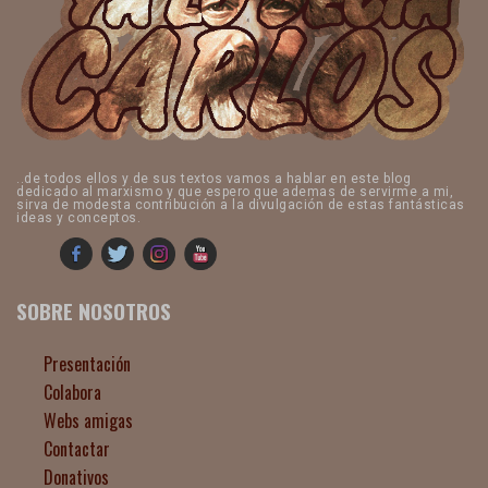
..de todos ellos y de sus textos vamos a hablar en este blog
dedicado al marxismo y que espero que ademas de servirme a mi,
sirva de modesta contribución a la divulgación de estas fantásticas
ideas y conceptos.
SOBRE NOSOTROS
Presentación
Colabora
Webs amigas
Contactar
Donativos