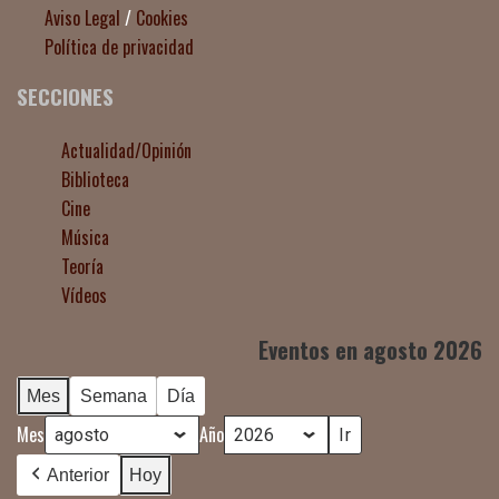
Aviso Legal
/
Cookies
Política de privacidad
SECCIONES
Actualidad/Opinión
Biblioteca
Cine
Música
Teoría
Vídeos
Eventos en agosto 2026
Mes
Semana
Día
Mes
Año
Anterior
Hoy