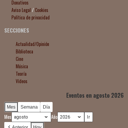
Donativos
Aviso Legal
/
Cookies
Política de privacidad
SECCIONES
Actualidad/Opinión
Biblioteca
Cine
Música
Teoría
Vídeos
Eventos en agosto 2026
Mes
Semana
Día
Mes
Año
Anterior
Hoy