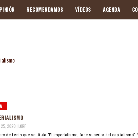
PINIÓN
RECOMENDAMOS
VÍDEOS
AGENDA
CO
A
ERIALISMO
 25, 2020 |
LORF
bro de Lenin que se titula “El imperialismo, fase superior del capitalismo”. 