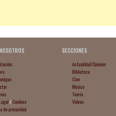
 NOSOTROS
SECCIONES
ntación
Actualidad/Opinión
ora
Biblioteca
amigas
Cine
ctar
Música
ivos
Teoría
Legal
/
Cookies
Vídeos
ca de privacidad