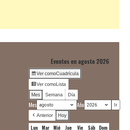
Eventos en agosto 2026
Ver como
Cuadrícula
Ver como
Lista
Mes
Semana
Día
Mes
Año
Anterior
Hoy
Lun
lunes
Mar
martes
Mié
miércoles
Jue
jueves
Vie
viernes
Sáb
sábado
Dom
domingo