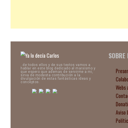
SOBRE
..de todos ellos y de sus textos vamos a
hablar en este blog dedicado al marxismo y
Prese
que espero que ademas de servirme a mi,
sirva de modesta contribución a la
Colab
divulgación de estas fantásticas ideas y
conceptos.
Webs 
Conta
Donat
Aviso 
Políti