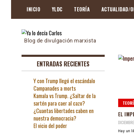
Skip
INICIO
YLDC
TEORÍA
ACTUALIDAD/O
to
content
Blog de divulgación marxista
ENTRADAS RECIENTES
Y con Trump llegó el escándalo
Campanades a morts
Kamala vs Trump. ¿Saltar de la
sartén para caer al cazo?
TEORÍ
¿Cuantas libertades caben en
EL IMP
nuestra democracia?
DICIEMBRE
El vicio del poder
Hay un li